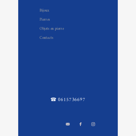
Bijoux
Pierres
Objets en pierre
Contacts
☎ 0615736697