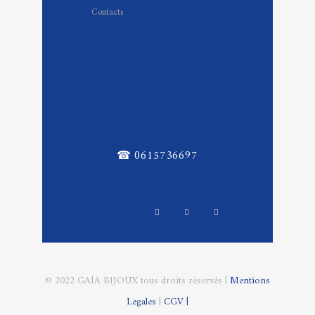
Contacts
☎ 0615736697
© 2022 GAÎA BIJOUX tous droits réservés |
Mentions
Legales
|
CGV |