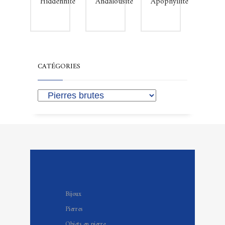
Hiddénnite
Andalousite
Apophyllite
CATÉGORIES
Bijoux
Pierres
Objets en pierre