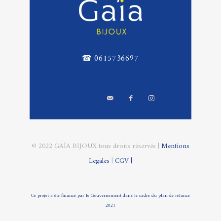
☎ 0615736697
© 2022 GAÎA BIJOUX tous droits réservés |
Mentions
Legales
|
CGV |
Ce projet a été financé par le Gouvernement dans le cadre du plan de relance
2021